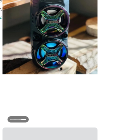
رق
ا
ن
س
ن