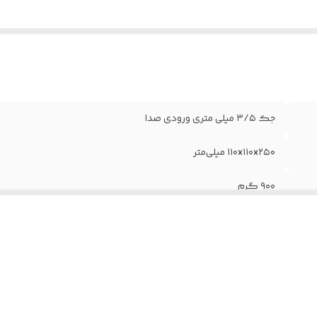
جک ۳/۵ میلی متری ورودی صدا
۱۱۰x۱۱۰x۲۵۰ میلی‌متر
۹۰۰ گرم
دارد
دارد
۶ اینچی (۲×۳)