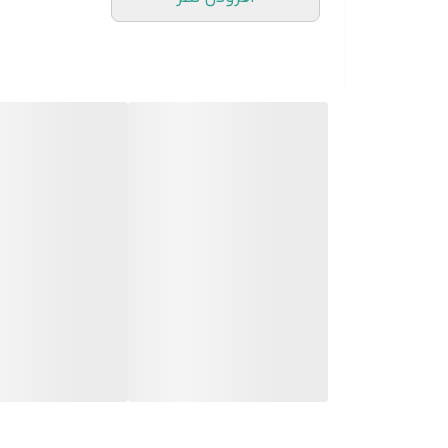
(تکه)
منبع انرژی
آداپتور DC