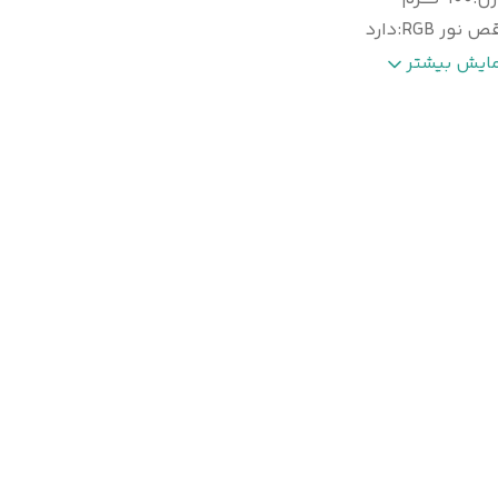
ص نور RGB
:
دارد
مکان اتصال فلش ومموری
:
دارد
مایش بیشتر
ایز
:
۶ اینچی (۲×۳)
وع اتصال
:
بی سیم و با سیم