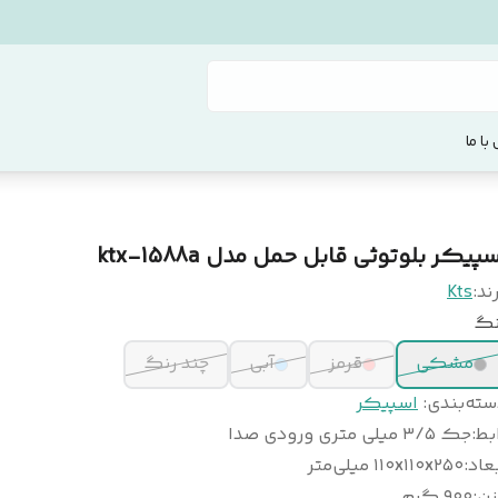
با ما
پیکر بلوتوثی قابل حمل مدل ktx-1588a
ند:
Kts
نگ
مشکی
قرمز
آبی
چند رنگ
سته‌بندی
:
اسپیکر
بط
:
جک ۳/۵ میلی متری ورودی صدا
عاد
:
۱۱۰x۱۱۰x۲۵۰ میلی‌متر
زن
:
۹۰۰ گرم