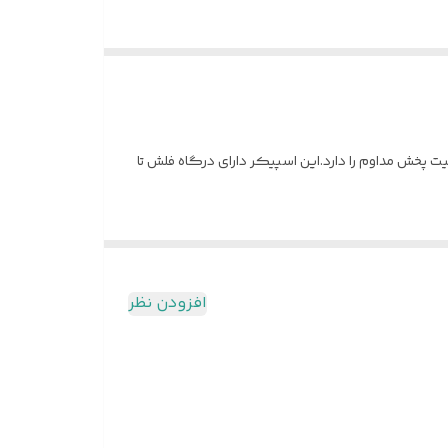
یکر 3 اینچی 5 وات است که با تغذیه باتری 1200 میلی آمپری تا 2 ساعت با 75 درصد ولوم قابلیت پخش مداوم را دارد.این اسپیکر دارای درگاه فلش تا
افزودن نظر