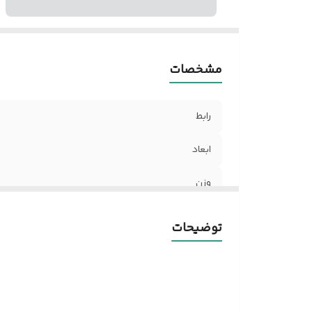
مشخصات
رابط
ابعاد
وزن
رقص نور RGB
توضیحات
امکان اتصال فلش ومموری
سایز