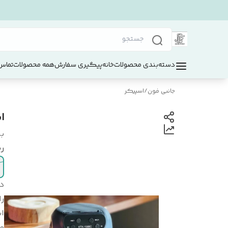
دسته‌بندی محصولات
خانه
پیگیری سفارش
همه محصولات
تماس 
جانبی فون
/
اسپیکر
اس
بر
ر
د
را
اب
و