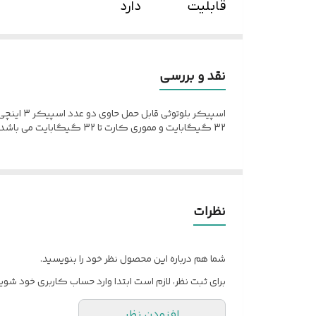
قابلیت
نوع اتصال
دارد
پشتیبانی از
کارت‌های
نقد و بررسی
حافظه
32 گیگابایت و مموری کارت تا 32 گیگابایت می باشد .
تعداد اجزاء
۱ عدد
اسپیکر
اقلام همراه
کابل شارژ
نظرات
بلندگو
شما هم درباره این محصول نظر خود را بنویسید.
وزن هر
۶۸۰ گرم
برای ثبت نظر، لازم است ابتدا وارد حساب کاربری خود شوید
ستلایت
افزودن نظر