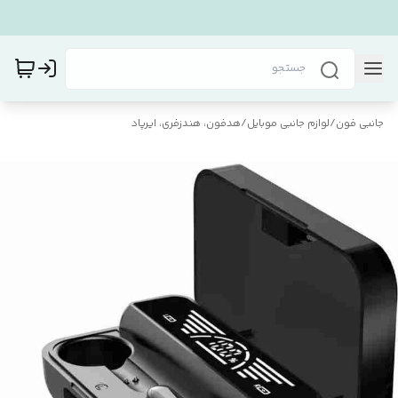
جانبی فون
/
لوازم جانبی موبایل
/
هدفون، هندزفری، ایرپاد