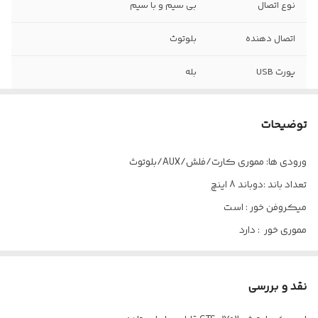
نوع اتصال
بی سیم و با سیم
اتصال دهنده
بلوتوث
پورت USB
بله
ورودی کارت
بله
حافظه
توضیحات
میکروفون
دارد
ورودی ها: مموری کارت/فلش/AUX/بلوتوث
تعداد باند :دوباند 8 اینچ
باتری
بله
میکروفن خور : است
مموری خور : دارد
بلوتوث : دارد
فلش خور : است
نقد و بررسی
اقلام همراه : کابل شارژ ،میکروفن سیم دار