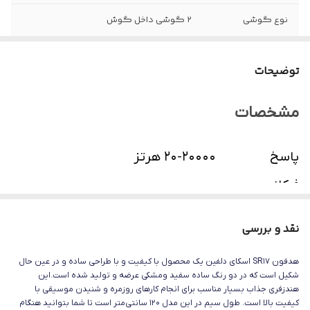
نوع گوشی
۲ گوشی داخل گوش
توضیحات
مشخصات
پاسخ
۲۰-۲۰۰۰۰ هرتز
فرکانسی
نوع گوشی
دو گوشی
نقد و بررسی
وزن
۱۲ گرم
هدفون SR17 اسکای دلفین یک محصول با کیفیت و با طراحی ساده و در عین حال
شکیل است که در دو رنگ ساده سفید ومشکی عرضه و تولید شده است.این
هندزفری جذاب بسیار مناسب برای انجام کارهای روزمره و شنیدن موسیقی با
سایر
وزن حدودی : ۱۲ گرم طول کابل :
کیفیت بالا است. طول سیم در این مدل 120 سانتی‌متر است تا شما بتوانید هنگام