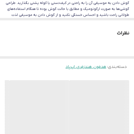
گوش دادن به موسیقی آن را به راحتی در کیف‌دستی یا کوله پشتی بگذارید. طراحی
مشخصات
۱.۲ متر رابط : جک ۳.۵ میلی‌متری
گوشی‌ها به صورت ارگونومیک و مطابق با حالت گوش بوده تا هنگام استفاده‌های
طولانی راحت باشید و احساس خستگی نکنید و از گوش دادن به موسیقی لذت
فرکانس : ۲۰-۲۰۰۰۰ هرتز
ببرید.هندزفری سیمدار SR17 از طریق جک 3.5 میلی‌متری به گوشی متصل می‌شود،
این جک دارای کارآیی بالا و رسانایی موجب کیفیت و دوام بیشتر آن می‌شود
نظرات
حساسیت :۹۵ دسی بل آمپدانس
:۳۲+۲۰% اهم دارای قابلیت
مکالمه قیمت مناسب
دسته‌بندی
:
هدفون، هندزفری، ایرپاد
نوع اتصال
باسیم
رابط‌ها
جک ۳.۵ میلی‌متری صدا
امپدانس
۳۲ اهم
مناسب برای
ورزش