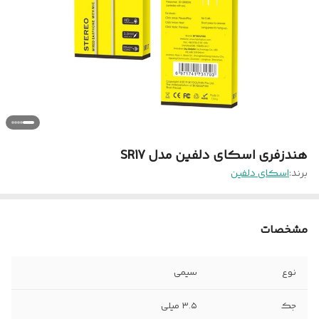
هندزفری اسکای دلفین مدل SR17
برند:
اسکای دلفین
مشخصات
نوع
سیمی
جک
۳.۵ میلی