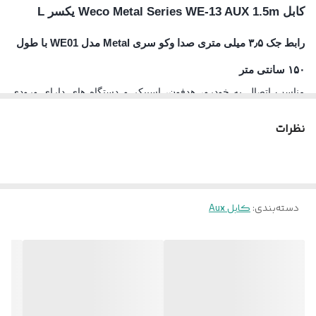
کابل Weco Metal Series WE-13 AUX 1.5m یکسر L
طراحی کانکتور
یکسر L
رابط جک ۳٫۵ میلی متری صدا وکو سری Metal مدل WE01 با طول
۱۵۰ سانتی متر
مناسب اتصال به خودرو، هدفون، اسپیکر و دستگاه های دارای ورودی
جک ۳٫۵ میلی متری صدا
نظرات
مقاوم در برابر کشش و خمیدگی با روکش از جنس TPE و محافظ فلزی
انتهای کابل به طول ۱۵۰ سانتی متر
کانکتور ساخته شده از جنس فلز مقاوم در برابر فشار و سایش، با
طراحی یکسر L و آزادی عمل هنگام استفاده
دسته‌بندی
:
کابل Aux