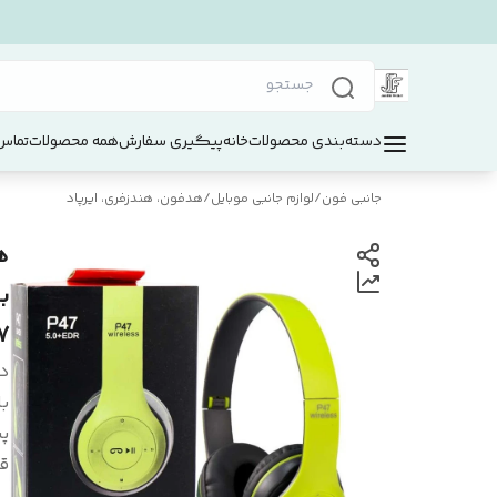
دسته‌بندی محصولات
خانه
پیگیری سفارش
همه محصولات
تماس 
جانبی فون
/
لوازم جانبی موبایل
/
هدفون، هندزفری، ایرپاد
7
د
ب
پش
ق