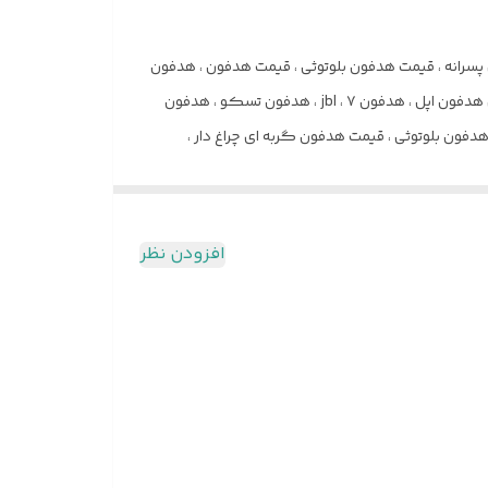
دفون پسرانه ، قیمت هدفون بلوتوثی ، قیمت هدفون ، هدفون
بی سیم ، هدفون دیجی کالا ، خرید هدفون ، هدفون گوشی ، بهت ین هدفون ، هدفون سامسونگ ، هدفون گیمینگ ، هدفون شیائومی هدفون اپل ، هدفون jbl ، ۷ ، هدفون تسکو ، هدفون
فون بلوتوثی ، قیمت هدفون گربه ای چراغ دار ،
 هدفون p9 هدست اپل،. هدست ریزر،. هدست گیمینگ، هدست القایی، هدست واقعیت مجازی، قیمت هدست ps5، بهترین هدست های گیمینگ، هدست گیمینگ، قیمت
نگ، هدست شیائومی، هدست اونیکوما، هندزفری
ری انکر، انواع هندزفری بی سیم، بهترین هندزفری برا
افزودن نظر
، بهترین ایرپاد سامسونگ قیمت دیجی کالا، قیمت ایرپاد سری ۲ ، قیمت ایرپاد پرو اصل ، بهترین ایرپاد زیر یک میلیون ، ایرپاد هایلو ، اتصال
ایرپاد به اندروید ، قیمت ایرپاد شیائومی اصل ، ریست کردن ایرپاد ، ایرپاد m90 ، ایرپاد گیمینگ دیجی کالا ، ایرپاد انکر ، ایرپاد m30 ، ایرپاد ام ۱۰ ، ایرپاد m41 ، ایرپاد ام ۱۹ ، ایرپاد m29 ، بهترین
لو ، ایرپاد مدل m19 , ایرپاد مدل m90 pro , چگونه به ایرپاد وصل شویم ، تشخیص ایرپاد پرو اصل و فیک ، بهترین ایرپاد اپل ،