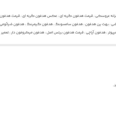
، قیمت هدفون دخترانه عروسکی ، قیمت هدفون گربه ای ، عکس هدفون گربه ای ، قیمت ه
وتر ، هدفون آپاچی ، قیمت هدفون بیتس اصل ، هدفون میکروفون دار ، تعمیر هد
هدفون رم خور ،
ت، هدست تسکو، هدست بی سیم، هدست ریز، هدست کامپیوتر، هدست سامسو
و، بهترین هندزفری برای مکالمه، هندزفری سامسونگ، هندزفری دور گردنی، هندزف
مکالمه، قیمت هندزفری ساده، بهترین ایرپادهای بازار 
ایرپاد زیر یک میلیون ، ایرپاد m19 ، ایرپاد پرو ۲ های کپی ، ایرپاد های
.
، چگونه ایرپاد و روشن کنم ، گوشواره ایرپاد ، ایرپاد سامسونگ بادز ۲ ، کاور ایرپاد ، خرید ایرپاد