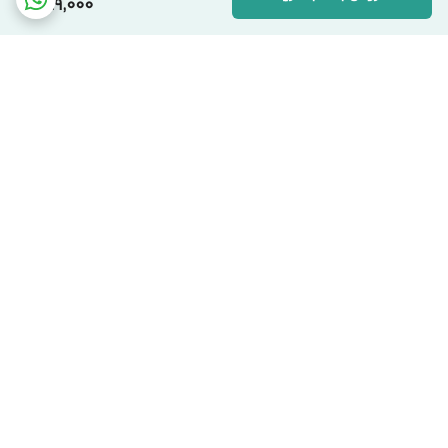
199,000
برگشت به بالا
ارسال کالا با پست پیشتاز
پشتیبانی از ساعت 9:00 الی
22:00