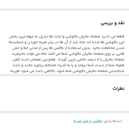
نقد و بررسی
قطعا می دانید صفحه نمایش گوشی و تبلت ها تبدیل به مهم ترین بخش
این گوشی ها شده اند که باید از آن ها در برابر ضربه خوردن و شکسته
شدن محافظت کرد. بدون استفاده از گلس ها پس از مدتی خط و خش
هایی بر روی صفحه نمایش گوشی شما می افتد که می تواند کیفیت
صفحه نمایش را تا درصد کمی پایین آورده ؛ همچنین ممکن است تلفن
همراه شما از دست شما بیفتد و یا به اشیاء محکم برخورد کند و باعث
شکستن صفحه نمایش گوشی شما شود. گاهی باعث می شود هزینه
های بسیار زیادی برای تعویض صفحه نمایش پرداخت کنید تا بلکه بتوانید
ظاهر آن را مانند روز اول کنید. محافظ صفحه نمایش anti-estatic Esd به
نظرات
طور کامل صفحه نمایش گوشی شما را می پوشاند و در برابر آسیب ها
محافظت می کند و به سبب کیفیتی که دارد از مقاومت مطلوبی در برابر
خط و خش ، ضربه و... برخوردار است. این گلس تمام چسب به صورت شیشه
ای طراحی شده که کمترین تاثیر منفی بر روی کیفیت صفحه نمایش شما
نگذارد و انگشت شما به سادگی بر روی صفحه نمایش حرکت کند. این
گلس به صورت فول چسب می باشد و تمام نقاط آن به چسب آغشته شده ،
دسته‌بندی
:
گلس و ضد ضربه
به همین خاطر به خوبی روی صفحه نمایش شما قرار می گیرد و آن را می
پوشاند ، بنابراین اگر هنگام چسباندن گلس با دقت کافی این کار را