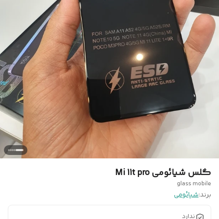
گلس شیائومی Mi 11t pro
glass mobile
برند:
شیائومی
ندارد