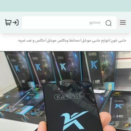
جانبی فون
/
لوازم جانبی موبایل
/
محافظ و‌گلس موبایل
/
گلس و ضد ضربه