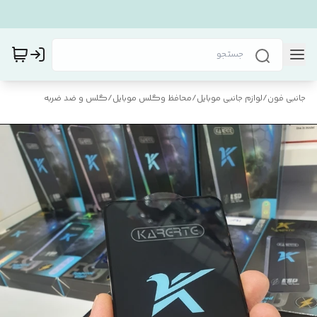
جانبی فون
/
لوازم جانبی موبایل
/
محافظ و‌گلس موبایل
/
گلس و ضد ضربه