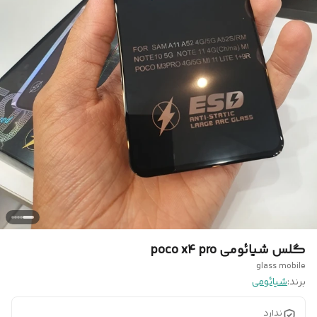
گلس شیائومی poco x4 pro
glass mobile
برند:
شیائومی
ندارد