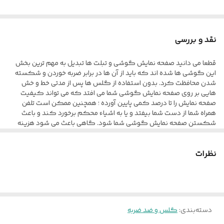
نقد و بررسی
قطعا می دانید صفحه نمایش گوشی و تبلت ها تبدیل به مهم ترین بخش
این گوشی ها شده اند که باید از آن ها در برابر ضربه خوردن و شکسته
شدن محافظت کرد. بدون استفاده از گلس ها پس از مدتی خط و خش
هایی بر روی صفحه نمایش گوشی شما می افتد که می تواند کیفیت
صفحه نمایش را تا درصد کمی پایین آورده ؛ همچنین ممکن است تلفن
همراه شما از دست شما بیفتد و یا به اشیاء محکم برخورد کند و باعث
شکستن صفحه نمایش گوشی شما شود. گاهی باعث می شود هزینه
های بسیار زیادی برای تعویض صفحه نمایش پرداخت کنید تا بلکه بتوانید
ظاهر آن را مانند روز اول کنید. محافظ صفحه نمایش anti-estatic Esd به
نظرات
طور کامل صفحه نمایش گوشی شما را می پوشاند و در برابر آسیب ها
محافظت می کند و به سبب کیفیتی که دارد از مقاومت مطلوبی در برابر
خط و خش ، ضربه و... برخوردار است. این گلس تمام چسب به صورت شیشه
ای طراحی شده که کمترین تاثیر منفی بر روی کیفیت صفحه نمایش شما
نگذارد و انگشت شما به سادگی بر روی صفحه نمایش حرکت کند. این
گلس به صورت فول چسب می باشد و تمام نقاط آن به چسب آغشته شده ،
دسته‌بندی
:
گلس و ضد ضربه
به همین خاطر به خوبی روی صفحه نمایش شما قرار می گیرد و آن را می
پوشاند ، بنابراین اگر هنگام چسباندن گلس با دقت کافی این کار را