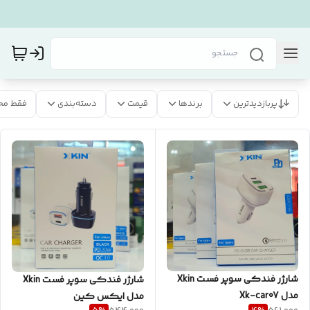
پربازدیدترین
برندها
قیمت
دسته‌بندی
فقط مح
شارژر فندکی سوپر فست Xkin
شارژر فندکی سوپر فست Xkin
مدل Xk-car07
مدل ایکس کین