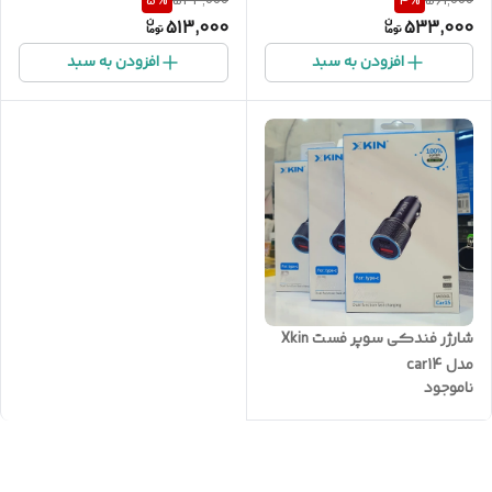
5
%
4
%
544,000
561,000
513,000
533,000
افزودن به سبد
افزودن به سبد
شارژر فندکی سوپر فست Xkin
مدل car14
ناموجود