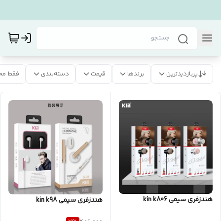
پربازدیدترین
برندها
قیمت
دسته‌بندی
فقط مح
هندزفری سیمی kin k806
هندزفری سیمی kin k98