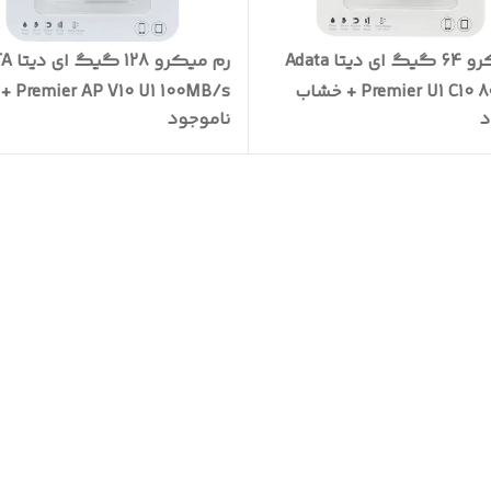
رم میکرو 64 گیگ ای دیتا Adata
رم میکرو
Premier U1 C1 + خشاب
Premier AP V10 U1 100MB/s +
د
ناموجود
خشاب