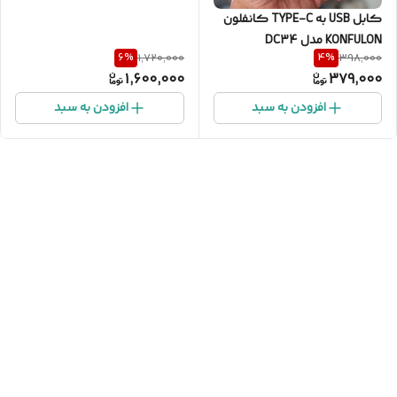
کابل USB به TYPE-C کانفلون
KONFULON مدل DC34
6
%
4
%
1,720,000
398,000
1,600,000
379,000
افزودن به سبد
افزودن به سبد