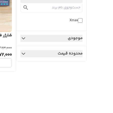
Xmax
شارژر فن
موجودی
423,000
محدوده قیمت
72,000