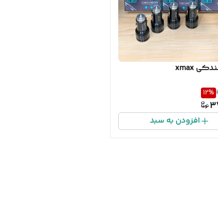
دکی xmax
12
%
3
افزودن به سبد